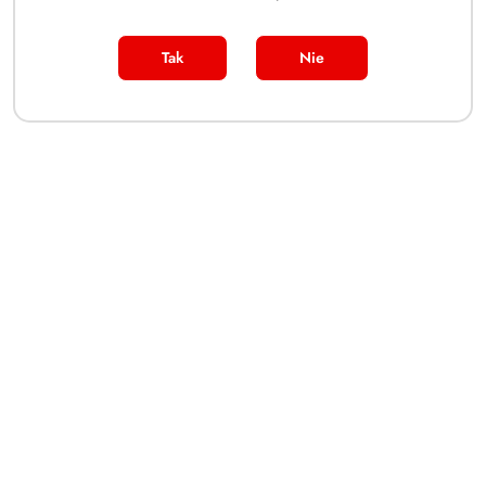
Grading i sprzedaż
Tak
Nie
O Nas i informacje
Sklep internetowy na oprogramowaniu