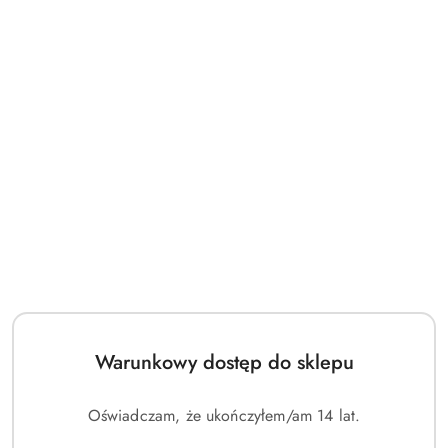
PRODUKT NIEDOSTĘPNY
One Piece TCG Angielski DP-
Pokémon TCG Japoński
08 Double Pack Set
Booster Box - Storm Emeralda
(m6)
(0)
(0)
1300.00
490.00
Cena:
Cena:
Warunkowy dostęp do sklepu
Oświadczam, że ukończyłem/am 14 lat.