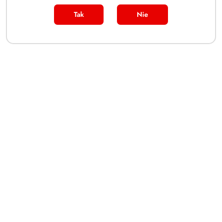
Tak
Nie
PRODUKT NIEDOSTĘPNY
Pokémon TCG Japoński
Pokémon TCG Pakiet
Booster Box - Storm Emeralda
Celebracyjny na 30-lecie
(m6) - na zamówienie
(0)
(0)
680.00
1500.00
Cena:
Cena:
Dane adresowe
Zakupy