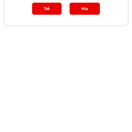
Tak
Nie
Disney Lorcana TCG Playmat -
Mickey Mouse (CH1)
(0)
159.00
Cena:
Dane adresowe
Zakupy