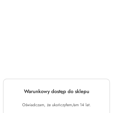
Disney Lorcana TCG Playmat -
Disney Lorcana TCG Playmat -
Beast (CH2)
Maleficent (CH1)
(0)
(0)
129.00
129.00
Cena:
Cena:
Warunkowy dostęp do sklepu
Oświadczam, że ukończyłem/am 14 lat.