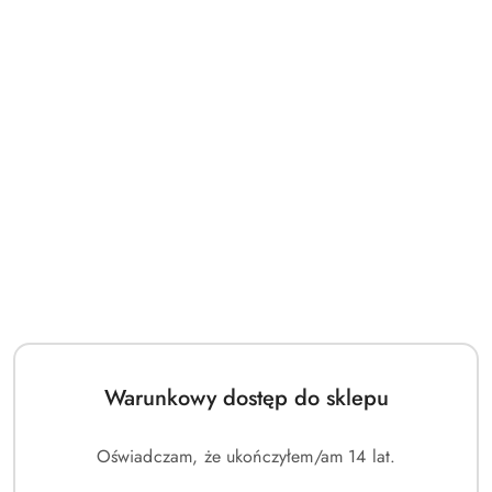
PRODUKT NIEDOSTĘPNY
PRODUKT NIEDOSTĘPNY
Pokémon TCG M1L 064/063 -
Pokémon TCG M1L 064/063 -
Bulbasaur ACE 10
Bulbasaur ACE 10
(0)
(0)
250.00
250.00
Cena:
Cena:
Warunkowy dostęp do sklepu
Oświadczam, że ukończyłem/am 14 lat.