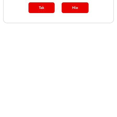
Tak
Nie
PRODUKT NIEDOSTĘPNY
Pokémon TCG M1L 064/063 -
Bulbasaur ACE 10
(0)
250.00
Cena:
Dane adresowe
Zakupy