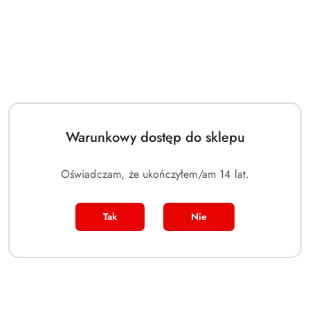
klientów.
Ilość
szt.
Warunkowy dostęp do sklepu
Do koszyka
Oświadczam, że ukończyłem/am 14 lat.
Masz pytania?
Zostaw telefon
Tak
Nie
Dostępność
Wysyłka w ciągu:
3 dni
i
Wyślij
Cena przesyłki:
14
dostawa
Więcej o produkcie